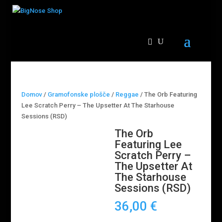
Domov
/
Gramofonske plošče
/
Reggae
/ The Orb Featuring
Lee Scratch Perry – The Upsetter At The Starhouse
Sessions (RSD)
The Orb
Featuring Lee
Scratch Perry –
The Upsetter At
The Starhouse
Sessions (RSD)
36,00
€