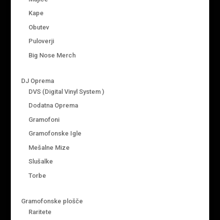
Kape
Obutev
Puloverji
Big Nose Merch
DJ Oprema
DVS (Digital Vinyl System )
Dodatna Oprema
Gramofoni
Gramofonske Igle
Mešalne Mize
Slušalke
Torbe
Gramofonske plošče
Raritete