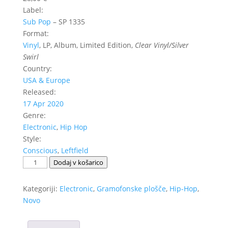
Label:
Sub Pop
‎– SP 1335
Format:
Vinyl
, LP, Album, Limited Edition,
Clear Vinyl/Silver
Swirl
Country:
USA & Europe
Released:
17 Apr 2020
Genre:
Electronic
,
Hip Hop
Style:
Conscious
,
Leftfield
Shabazz
Dodaj v košarico
Palaces
‎–
Kategoriji:
Electronic
,
Gramofonske plošče
,
Hip-Hop
,
The
Novo
Don
Of