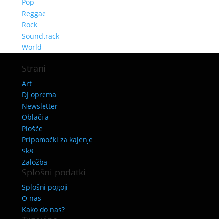
Pop
Reggae
Rock
Soundtrack
World
Strani
Art
DJ oprema
Newsletter
Oblačila
Plošče
Pripomočki za kajenje
Sk8
Založba
Splošni podatki
Splošni pogoji
O nas
Kako do nas?