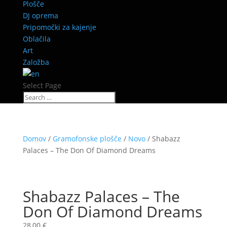
Plošče
DJ oprema
Pripomočki za kajenje
Oblačila
Art
Založba
Select Page
Domov
/
Gramofonske plošče
/
Novo
/ Shabazz
Palaces ‎– The Don Of Diamond Dreams
Shabazz Palaces ‎– The
Don Of Diamond Dreams
28,00
€