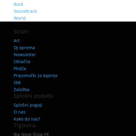
Rock
Soundtrack
World
Strani
Art
DJ oprema
Newsletter
Oblačila
Plošče
Pripomočki za kajenje
Sk8
Založba
Splošni podatki
Splošni pogoji
O nas
Kako do nas?
Trgovina
Big Nose Shop PE