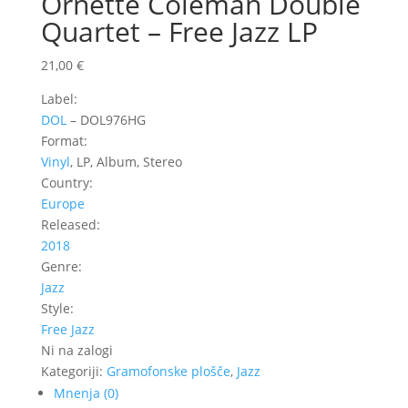
Ornette Coleman Double
Quartet – Free Jazz LP
21,00
€
Label:
DOL
‎– DOL976HG
Format:
Vinyl
, LP, Album, Stereo
Country:
Europe
Released:
2018
Genre:
Jazz
Style:
Free Jazz
Ni na zalogi
Kategoriji:
Gramofonske plošče
,
Jazz
Mnenja (0)