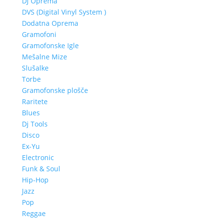
DJ Oprema
DVS (Digital Vinyl System )
Dodatna Oprema
Gramofoni
Gramofonske Igle
Mešalne Mize
Slušalke
Torbe
Gramofonske plošče
Raritete
Blues
Dj Tools
Disco
Ex-Yu
Electronic
Funk & Soul
Hip-Hop
Jazz
Pop
Reggae