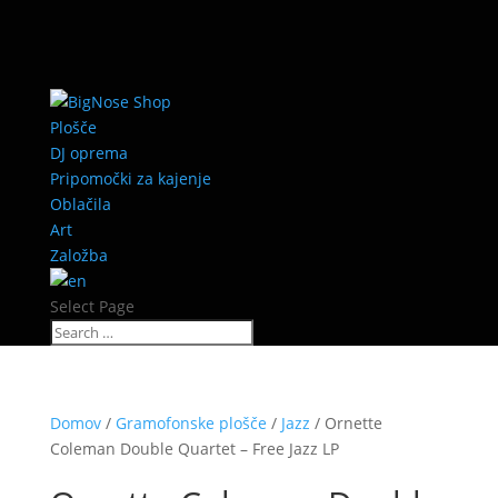
Plošče
DJ oprema
Pripomočki za kajenje
Oblačila
Art
Založba
Select Page
Domov
/
Gramofonske plošče
/
Jazz
/ Ornette
Coleman Double Quartet – Free Jazz LP