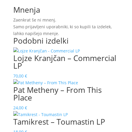
Mnenja
Zaenkrat še ni mnenj.
Samo prijavljeni uporabniki, ki so kupili ta izdelek,
lahko napišejo mnenje.
Podobni izdelki
Lojze Kranjčan – Commercial
LP
70,00
€
Pat Metheny ‎– From This
Place
24,00
€
Tamikrest – Toumastin LP
18,00
€