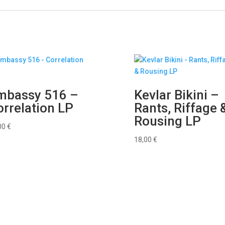
mbassy 516 –
Kevlar Bikini –
rrelation LP
Rants, Riffage 
Rousing LP
00
€
18,00
€