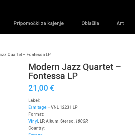
Pripomočki za kajenje
Oblačila
Art
zz Quartet – Fontessa LP
Modern Jazz Quartet –
Fontessa LP
21,00
€
Label:
Ermitage
‎– VNL 12231 LP
Format:
Vinyl
, LP, Album, Stereo,
180GR
Country: