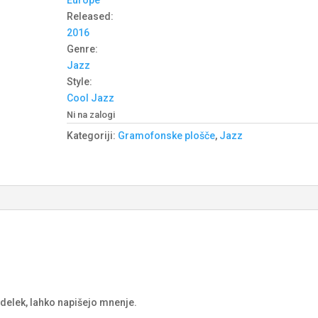
Europe
Released:
2016
Genre:
Jazz
Style:
Cool Jazz
Ni na zalogi
Kategoriji:
Gramofonske plošče
,
Jazz
izdelek, lahko napišejo mnenje.