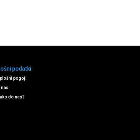
lošni podatki
plošni pogoji
 nas
ako do nas?