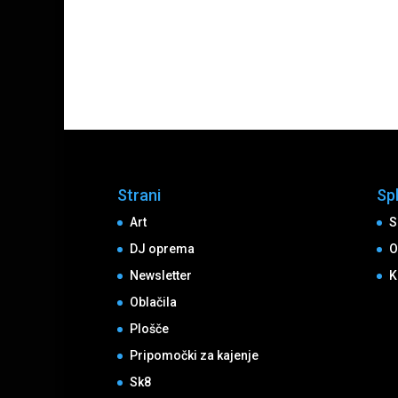
Strani
Sp
Art
S
DJ oprema
O
Newsletter
K
Oblačila
Plošče
Pripomočki za kajenje
Sk8