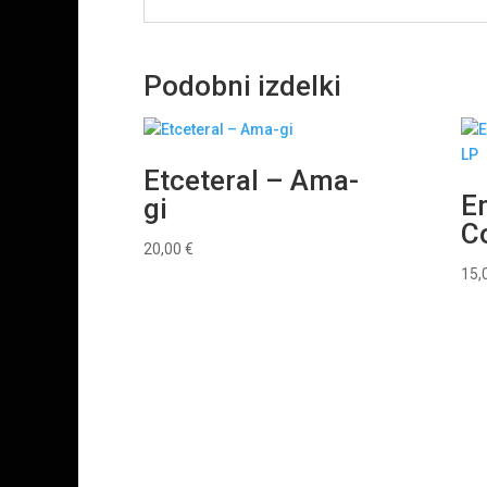
Podobni izdelki
Etceteral ‎– Ama-
E
gi
Co
20,00
€
15,