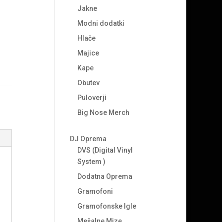
Jakne
Modni dodatki
Hlače
Majice
Kape
Obutev
Puloverji
Big Nose Merch
DJ Oprema
DVS (Digital Vinyl
System )
Dodatna Oprema
Gramofoni
Gramofonske Igle
Mešalne Mize