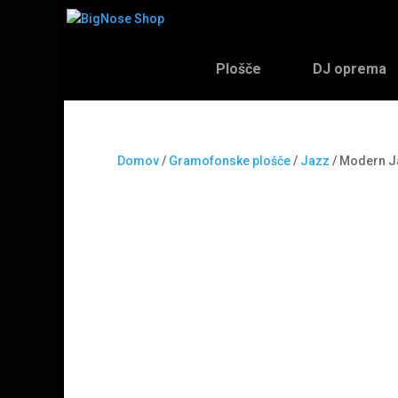
Plošče
DJ oprema
Domov
/
Gramofonske plošče
/
Jazz
/ Modern Ja