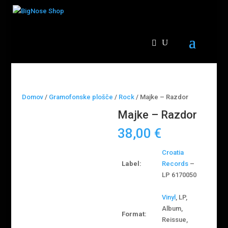
Domov
/
Gramofonske plošče
/
Rock
/ Majke – Razdor
Majke – Razdor
38,00
€
Croatia
Label:
Records
–
LP 6170050
Vinyl
, LP,
Album,
Format:
Reissue,