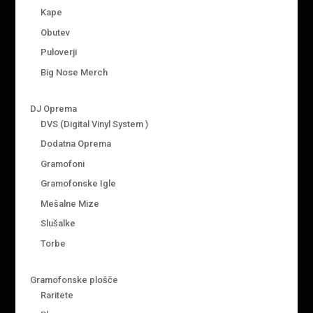
Kape
Obutev
Puloverji
Big Nose Merch
DJ Oprema
DVS (Digital Vinyl System )
Dodatna Oprema
Gramofoni
Gramofonske Igle
Mešalne Mize
Slušalke
Torbe
Gramofonske plošče
Raritete