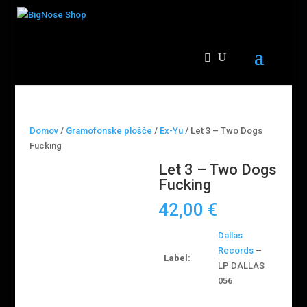
Domov
/
Gramofonske plošče
/
Ex-Yu
/ Let 3 – Two Dogs
Fucking
Let 3 – Two Dogs
Fucking
42,00
€
Dallas
Records
–
Label:
LP DALLAS
056