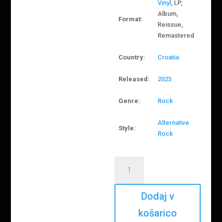
Vinyl
, LP,
Album,
Format:
Reissue,
Remastered
Country:
Croatia
Released:
2023
Genre:
Rock
Alternative
Style:
Rock
Let
3
–
Two
Dodaj v
Dogs
košarico
Fucking