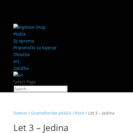
Plošče
DJ oprema
Pripomočki za kajenje
Oblačila
Art
Založba
Select Page
Domov
/
Gramofonske plošče
/
Rock
/ Let 3 – Jedina
Let 3 – Jedina