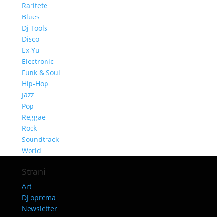
Raritete
Blues
Dj Tools
Disco
Ex-Yu
Electronic
Funk & Soul
Hip-Hop
Jazz
Pop
Reggae
Rock
Soundtrack
World
Strani
Art
DJ oprema
Newsletter