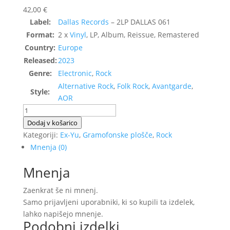
42,00
€
Label:
Dallas Records
– 2LP DALLAS 061
Format:
2 x
Vinyl
, LP, Album, Reissue, Remastered
Country:
Europe
Released:
2023
Genre:
Electronic
,
Rock
Alternative Rock
,
Folk Rock
,
Avantgarde
,
Style:
AOR
Let
3
Dodaj v košarico
–
Kategoriji:
Ex-Yu
,
Gramofonske plošče
,
Rock
Jedina
Mnenja (0)
količina
Mnenja
Zaenkrat še ni mnenj.
Samo prijavljeni uporabniki, ki so kupili ta izdelek,
lahko napišejo mnenje.
Podobni izdelki