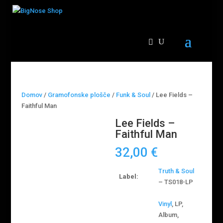
Domov
/
Gramofonske plošče
/
Funk & Soul
/ Lee Fields –
Faithful Man
Lee Fields –
Faithful Man
32,00
€
Truth & Soul
Label:
– TS018-LP
Vinyl
, LP,
Album,