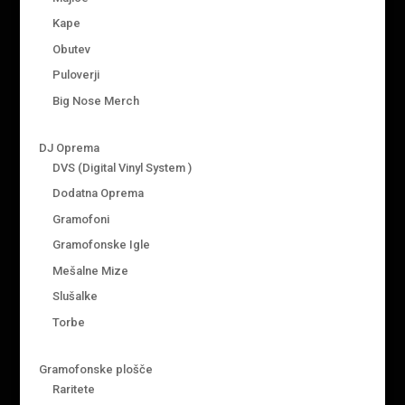
Kape
Obutev
Puloverji
Big Nose Merch
DJ Oprema
DVS (Digital Vinyl System )
Dodatna Oprema
Gramofoni
Gramofonske Igle
Mešalne Mize
Slušalke
Torbe
Gramofonske plošče
Raritete