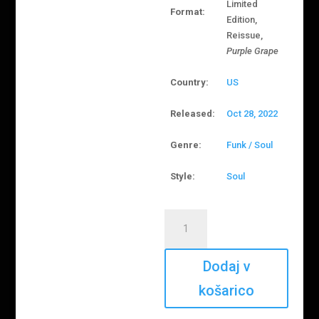
Limited
Format:
Edition,
Reissue,
Purple Grape
Country:
US
Released:
Oct 28, 2022
Genre:
Funk / Soul
Style:
Soul
Lee
Fields
–
Faithful
Dodaj v
Man
košarico
količina