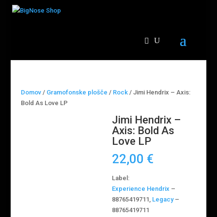
Domov
/
Gramofonske plošče
/
Rock
/ Jimi Hendrix – Axis:
Bold As Love LP
Jimi Hendrix –
Axis: Bold As
Love LP
22,00
€
Label:
Experience Hendrix
‎–
88765419711,
Legacy
‎–
88765419711