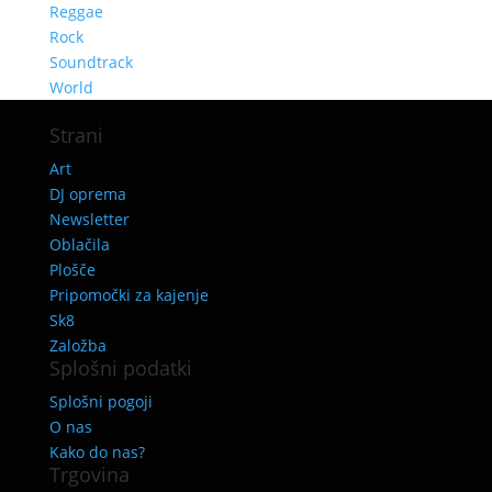
Reggae
Rock
Soundtrack
World
Strani
Art
DJ oprema
Newsletter
Oblačila
Plošče
Pripomočki za kajenje
Sk8
Založba
Splošni podatki
Splošni pogoji
O nas
Kako do nas?
Trgovina