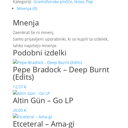
Kategoriji:
Gramofonske plošče
,
Novo
,
Pop
Mnenja (0)
Mnenja
Zaenkrat še ni mnenj.
Samo prijavljeni uporabniki, ki so kupili ta izdelek,
lahko napišejo mnenje.
Podobni izdelki
Pepe Bradock – Deep Burnt
(Edits)
12,57
€
Altin Gün – Go LP
20,00
€
Etceteral ‎– Ama-gi