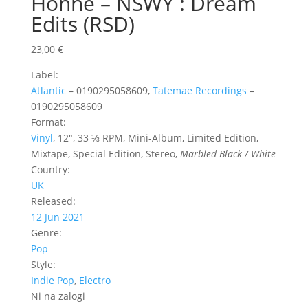
Honne ‎– NSWY : Dream
Edits (RSD)
23,00
€
Label:
Atlantic
‎– 0190295058609,
Tatemae Recordings
‎–
0190295058609
Format:
Vinyl
, 12″, 33 ⅓ RPM, Mini-Album, Limited Edition,
Mixtape, Special Edition, Stereo,
Marbled Black / White
Country:
UK
Released:
12 Jun 2021
Genre:
Pop
Style:
Indie Pop
,
Electro
Ni na zalogi