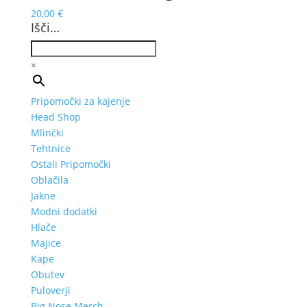
20,00
€
Išči…
×
Pripomočki za kajenje
Head Shop
Mlinčki
Tehtnice
Ostali Pripomočki
Oblačila
Jakne
Modni dodatki
Hlače
Majice
Kape
Obutev
Puloverji
Big Nose Merch