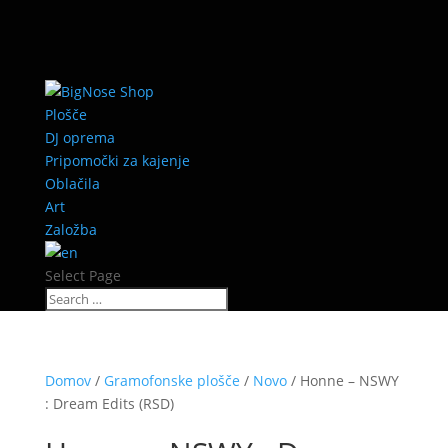
Plošče
DJ oprema
Pripomočki za kajenje
Oblačila
Art
Založba
Select Page
Domov
/
Gramofonske plošče
/
Novo
/ Honne ‎– NSWY
: Dream Edits (RSD)