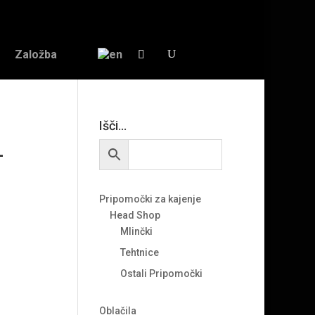
Založba
Išči…
–
Pripomočki za kajenje
Head Shop
Mlinčki
Tehtnice
Ostali Pripomočki
Oblačila