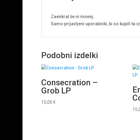
Zaenkrat še ni mnenj.
Samo prijavljeni uporabniki, ki so kupili ta 
Podobni izdelki
Consecration –
E
Grob LP
Co
15,00
€
15,