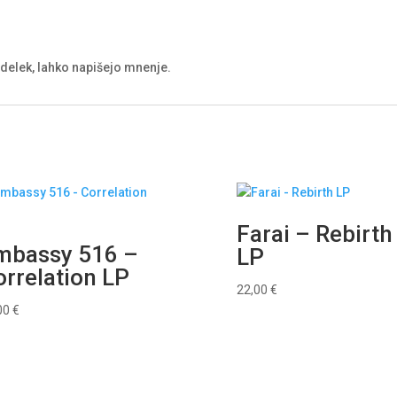
izdelek, lahko napišejo mnenje.
Farai – Rebirth
mbassy 516 –
LP
rrelation LP
22,00
€
00
€