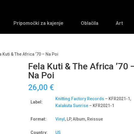
Pripomočki za kajenje
Oblačila
Art
a Kuti & The Africa ’70 – Na Poi
Fela Kuti & The Africa ’70 
Na Poi
26,00
€
Knitting Factory Records
– KFR2021-1,
Label:
Kalakuta Sunrise
– KFR2021-1
Format:
Vinyl
, LP, Album, Reissue
Country:
US