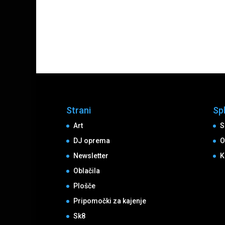
Strani
Sp
Art
S
DJ oprema
O
Newsletter
K
Oblačila
Plošče
Pripomočki za kajenje
Sk8