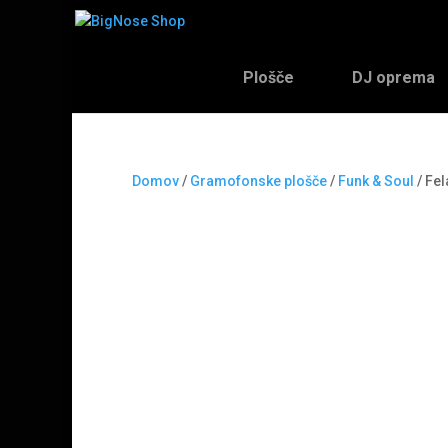
Plošče
DJ oprema
Domov
/
Gramofonske plošče
/
Funk & Soul
/ Fel