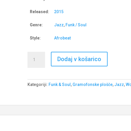
Released:
2015
Genre:
Jazz
,
Funk / Soul
Style:
Afrobeat
Fela
Dodaj v košarico
Kuti
&
The
Africa
Kategoriji:
Funk & Soul
,
Gramofonske plošče
,
Jazz
,
Wo
'70
–
Na
Poi
količina