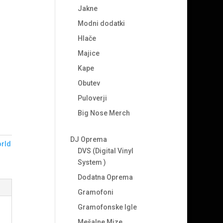
Jakne
Modni dodatki
Hlače
Majice
Kape
Obutev
Puloverji
Big Nose Merch
DJ Oprema
rld
DVS (Digital Vinyl
System )
Dodatna Oprema
Gramofoni
Gramofonske Igle
Mešalne Mize