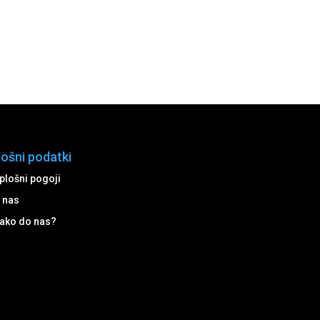
lošni podatki
plošni pogoji
 nas
ako do nas?