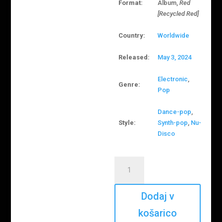
Format:
Album,
Red
[Recycled Red]
Country:
Worldwide
Released:
May 3, 2024
Electronic
,
Genre:
Pop
Dance-pop
,
Style:
Synth-pop
,
Nu-
Disco
Dua
Lipa
–
Radical
Dodaj v
Optimism
košarico
količina