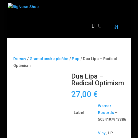
Domov
/
Gramofonske plošče
/
Pop
/ Dua Lipa – Radical
Optimism
Dua Lipa –
Radical Optimism
27,00
€
Warner
Label:
Records
–
5054197943386
Vinyl
, LP,