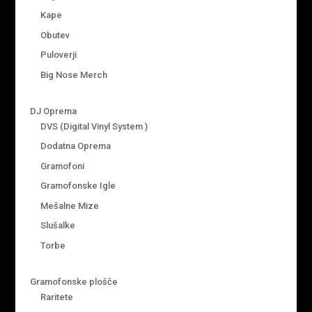
Kape
Obutev
Puloverji
Big Nose Merch
DJ Oprema
DVS (Digital Vinyl System )
Dodatna Oprema
Gramofoni
Gramofonske Igle
Mešalne Mize
Slušalke
Torbe
Gramofonske plošče
Raritete