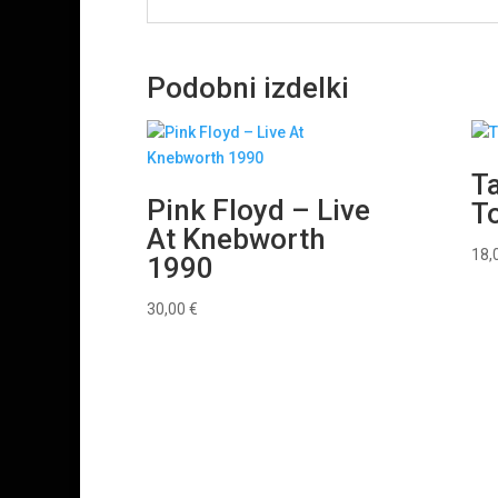
Podobni izdelki
T
Pink Floyd ‎– Live
T
At Knebworth
18,
1990
30,00
€