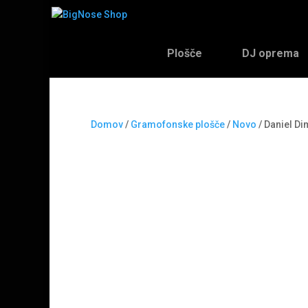
Plošče
DJ oprema
Domov
/
Gramofonske plošče
/
Novo
/ Daniel Di