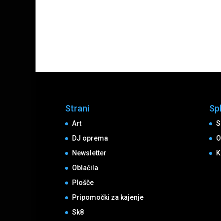
Strani
Sp
Art
S
DJ oprema
O
Newsletter
K
Oblačila
Plošče
Pripomočki za kajenje
Sk8