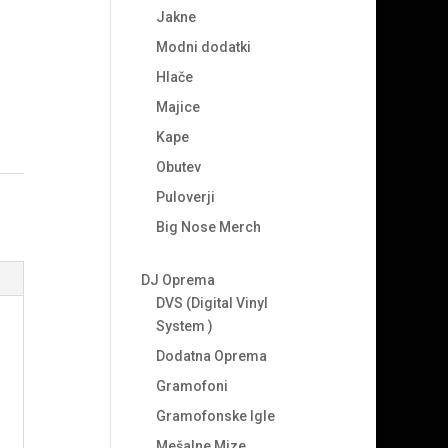
Jakne
Modni dodatki
Hlače
Majice
Kape
Obutev
Puloverji
Big Nose Merch
DJ Oprema
DVS (Digital Vinyl
System )
Dodatna Oprema
Gramofoni
Gramofonske Igle
Mešalne Mize