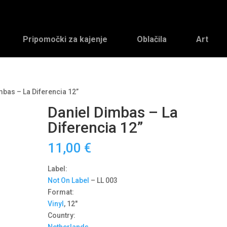
Pripomočki za kajenje
Oblačila
Art
mbas – La Diferencia 12”
Daniel Dimbas – La
Diferencia 12”
11,00
€
Label:
Not On Label
‎– LL 003
Format:
Vinyl
, 12″
Country: