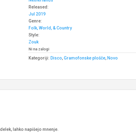
Netherlands
Released:
Jul 2019
Genre:
Folk, World, & Country
Style:
Zouk
Ni na zalogi
Kategoriji:
Disco
,
Gramofonske plošče
,
Novo
izdelek, lahko napišejo mnenje.