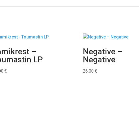
amikrest –
Negative –
oumastin LP
Negative
00
€
26,00
€