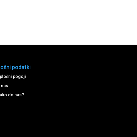
lošni podatki
plošni pogoji
 nas
ako do nas?