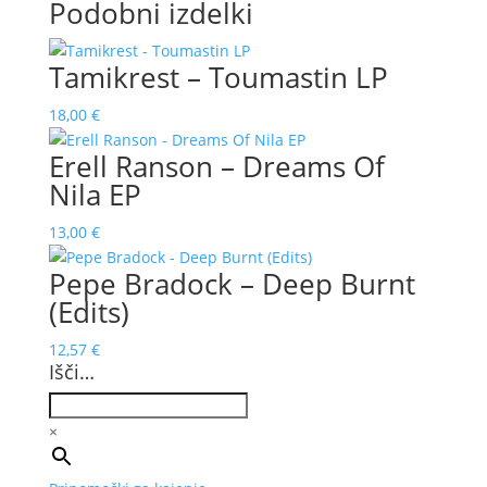
Podobni izdelki
Tamikrest – Toumastin LP
18,00
€
Erell Ranson – Dreams Of
Nila EP
13,00
€
Pepe Bradock – Deep Burnt
(Edits)
12,57
€
Išči…
×