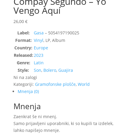
Compay Segundo – Yo
Vengo Aquí
26,00
€
Label:
Gasa
– 5054197190025
Format:
Vinyl
, LP, Album
Country:
Europe
Released:
2023
Genre:
Latin
Style:
Son
,
Bolero
,
Guajira
Ni na zalogi
Kategoriji:
Gramofonske plošče
,
World
Mnenja (0)
Mnenja
Zaenkrat še ni mnenj.
Samo prijavljeni uporabniki, ki so kupili ta izdelek,
lahko napišejo mnenje.