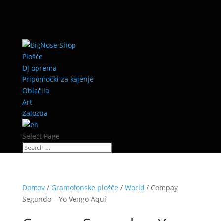
Plošče
DJ oprema
Pripomočki za kajenje
Oblačila
Art
Založba
Select Page
Domov
/
Gramofonske plošče
/
World
/ Compay
Segundo – Yo Vengo Aquí