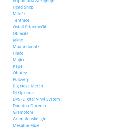
Pripomočki za kajenje
Head Shop
Mlinčki
Tehtnice
Ostali Pripomočki
Oblačila
Jakne
Modni dodatki
Hlače
Majice
Kape
Obutev
Puloverji
Big Nose Merch
DJ Oprema
DVS (Digital Vinyl System )
Dodatna Oprema
Gramofoni
Gramofonske Igle
Mešalne Mize