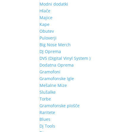
Modni dodatki
Hlače
Majice
Kape
Obutev
Puloverji
Big Nose Merch
DJ Oprema
DVS (Digital Vinyl System )
Dodatna Oprema
Gramofoni
Gramofonske Igle
Mešalne Mize
Slušalke
Torbe
Gramofonske plošče
Raritete
Blues
Dj Tools