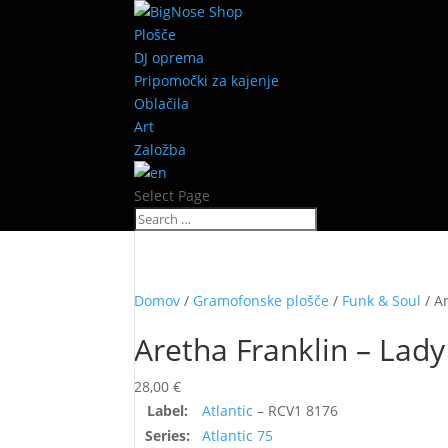
Plošče
DJ oprema
Pripomočki za kajenje
Oblačila
Art
Založba
Select Page
Domov
/
Gramofonske plošče
/
Funk & Soul
/ A
Aretha Franklin – Lady
28,00
€
Label:
Atlantic
– RCV1 8176
Series:
Atlantic 75