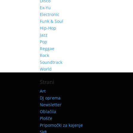
Disco
Ex-Yu
Electronic
Funk & Soul
Hip-Hop
Jazz
Pop
Reggae
Rock
Soundtrack
World
Strani
Art
DJ oprema
Newsletter
Oblačila
Plošče
Pripomočki za kajenje
Sk8