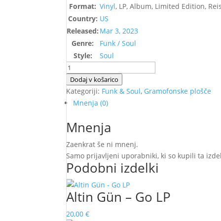
Format:
Vinyl
, LP, Album, Limited Edition, Rei
Country:
US
Released:
Mar 3, 2023
Genre:
Funk / Soul
Style:
Soul
Aretha
Franklin
Dodaj v košarico
-
Kategoriji:
Funk & Soul
,
Gramofonske plošče
Lady
Mnenja (0)
Soul
Mnenja
količina
Zaenkrat še ni mnenj.
Samo prijavljeni uporabniki, ki so kupili ta izd
Podobni izdelki
Altin Gün – Go LP
20,00
€