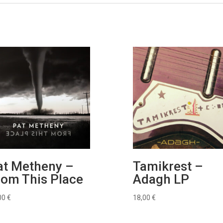
at Metheny ‎–
Tamikrest –
rom This Place
Adagh LP
00
€
18,00
€