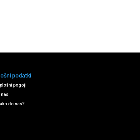
lošni podatki
plošni pogoji
 nas
ako do nas?