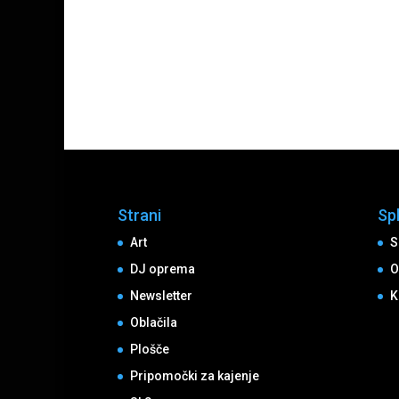
Strani
Sp
Art
S
DJ oprema
O
Newsletter
K
Oblačila
Plošče
Pripomočki za kajenje