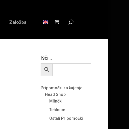
Založba
Išči…
Pripomočki za kajenje
Head Shop
Mlinčki
Tehtnice
Ostali Pripomočki