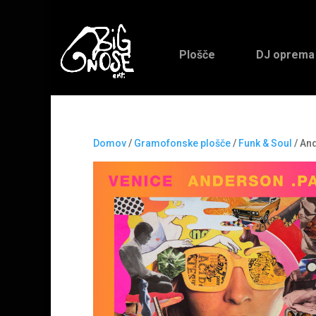
Plošče
DJ oprema
Domov
/
Gramofonske plošče
/
Funk & Soul
/ An