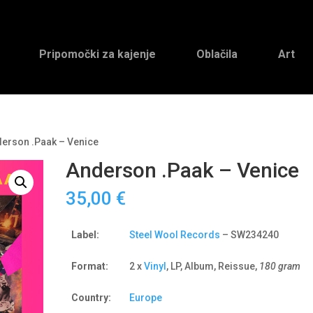
Pripomočki za kajenje
Oblačila
Art
derson .Paak – Venice
Anderson .Paak – Venice
35,00
€
Label:
Steel Wool Records
– SW234240
Format:
2 x
Vinyl
, LP, Album, Reissue,
180 gram
Country:
Europe