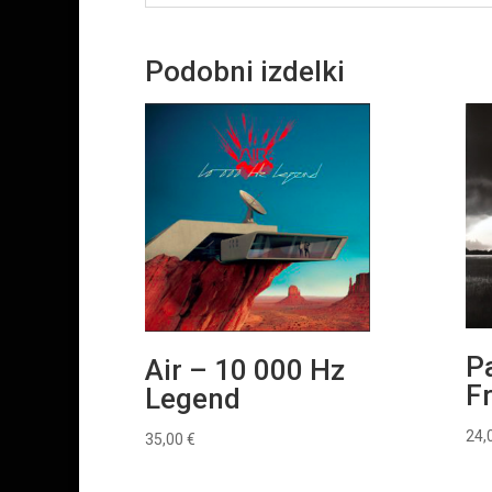
Podobni izdelki
P
Air – 10 000 Hz
F
Legend
24,
35,00
€