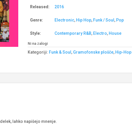
Released:
2016
Genre:
Electronic
,
Hip Hop
,
Funk / Soul
,
Pop
Style:
Contemporary R&B
,
Electro
,
House
Ni na zalogi
Kategoriji:
Funk & Soul
,
Gramofonske plošče
,
Hip-Hop
izdelek, lahko napišejo mnenje.