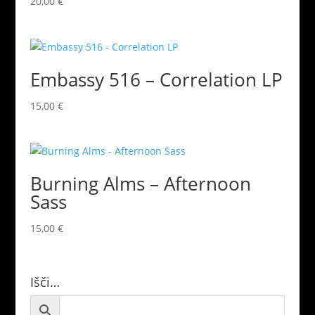
20,00
€
Embassy 516 – Correlation LP
15,00
€
Burning Alms – Afternoon
Sass
15,00
€
Išči…