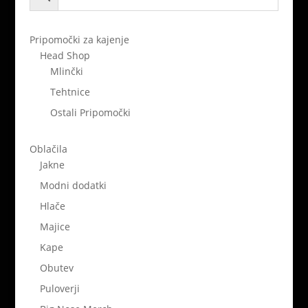
Pripomočki za kajenje
Head Shop
Mlinčki
Tehtnice
Ostali Pripomočki
Oblačila
Jakne
Modni dodatki
Hlače
Majice
Kape
Obutev
Puloverji