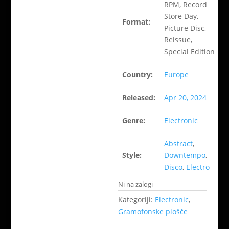
RPM, Record
Store Day,
Format:
Picture Disc,
Reissue,
Special Edition
Country:
Europe
Released:
Apr 20, 2024
Genre:
Electronic
Abstract
,
Style:
Downtempo
,
Disco
,
Electro
Ni na zalogi
Kategoriji:
Electronic
,
Gramofonske plošče