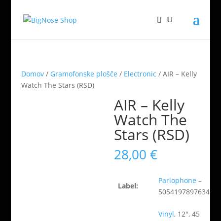
Domov
/
Gramofonske plošče
/
Electronic
/ AIR – Kelly
Watch The Stars (RSD)
AIR – Kelly
Watch The
Stars (RSD)
28,00
€
Parlophone
–
Label:
5054197897634
Vinyl
, 12″, 45