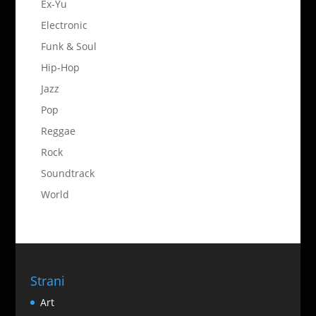
Ex-Yu
Electronic
Funk & Soul
Hip-Hop
Jazz
Pop
Reggae
Rock
Soundtrack
World
Strani
Art