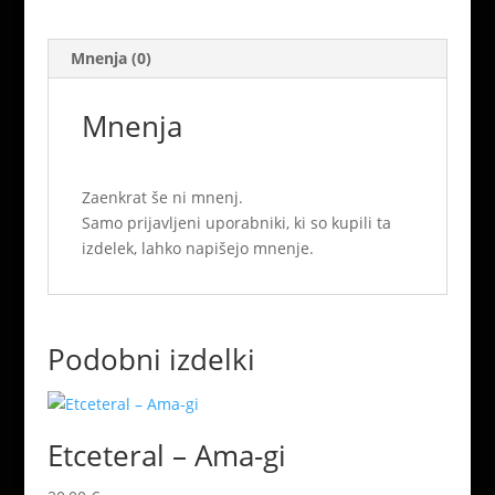
Mnenja (0)
Mnenja
Zaenkrat še ni mnenj.
Samo prijavljeni uporabniki, ki so kupili ta
izdelek, lahko napišejo mnenje.
Podobni izdelki
Etceteral ‎– Ama-gi