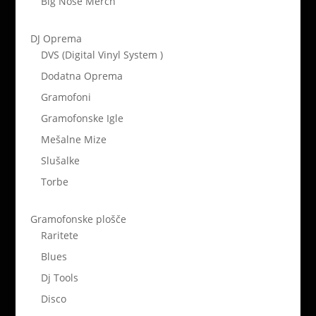
Big Nose Merch
DJ Oprema
DVS (Digital Vinyl System )
Dodatna Oprema
Gramofoni
Gramofonske Igle
Mešalne Mize
Slušalke
Torbe
Gramofonske plošče
Raritete
Blues
Dj Tools
Disco